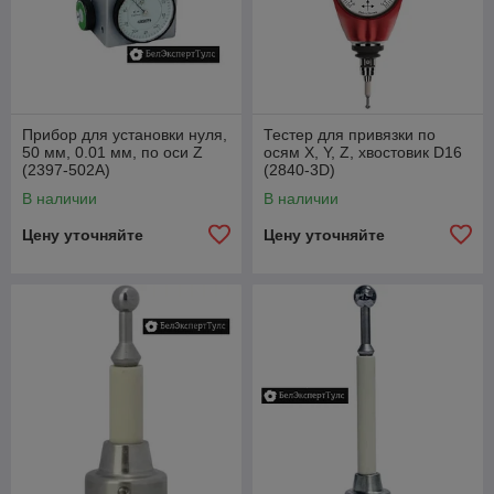
Приспособления для длины/вылета инструмента
(tool setters): автоматически измеряют длину и вылет
инструмента, фиксируют tool‑offsets и предотвращают
ошибочную подачу.
Критерии выбора
Прибор для установки нуля,
Тестер для привязки по
Точность и повторяемость (микрометры/
50 мм, 0.01 мм, по оси Z
осям X, Y, Z, хвостовик D16
суб‑микрометры) — выбирайте по требуемому
(2397-502A)
(2840-3D)
допуску.
В наличии
В наличии
Тип обработки и среды: при электроэрозии
Цену уточняйте
Цену уточняйте
учитывать электрическую совместимость датчика; при
мокрой обработке — защиту от СОЖ.
Совместимость с ЧПУ/контроллером (интерфейс
сигнала, стандарты Renishaw/Heidenhain и т.п.).
Конфигурация и длина стилуса/зонда — учесть
погрешности и компенсировать в ПО.
Тип приложения: малые отверстия vs большие
заготовки, твёрдые/мягкие материалы, необходимость
безконтактного измерения.
Практические рекомендации по эксплуатации
Корректный монтаж и жёсткое крепление датчика;