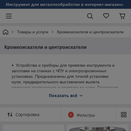
Инструмент для металлообработки в интернет-магазине Б
Товары и услуги
Кромкоискатели и центроискатели
Кромкоискатели и центроискатели
Устройства и приборы для привязки инструмента и
заготовки на станках с ЧПУ и электроэрозионных
установках. Предназначены для точной установки
нуля, предварительного выставления вылета
режущего инструмента и привязки по осям. Грамотная
привязка предотвращает повреждение станка и
Показать всё
инструмента и обеспечивает соответствие размеров
готовой детали. В ассортименте — одноосевые
датчики для привязки по Z, трёхосевые 3D‑модели для
Сортировка
0
Фильтры
работы по X, Y и Z, а также центроискатели для
точного позиционирования отверстий и осевых
элементов.