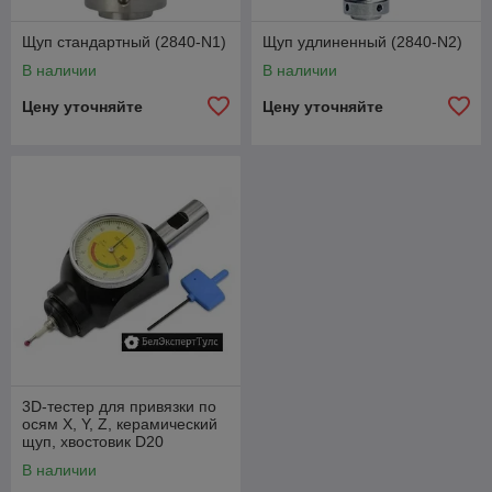
проверка повторяемости при каждом креплении.
Щуп стандартный (2840-N1)
Щуп удлиненный (2840-N2)
Регулярная калибровка и проверка состояния
стилуса/контактов.
В наличии
В наличии
Учитывать компенсацию за длину стилуса и
Цену уточняйте
Цену уточняйте
деформацию при контакте.
Для EDM применять датчики, совместимые с
искровой средой (или использовать дистанционные/
оптические методы).
Хранение и очистка: защищать от стружки, СОЖ и
ударов.
3D-тестер для привязки по
осям X, Y, Z, керамический
щуп, хвостовик D20
В наличии