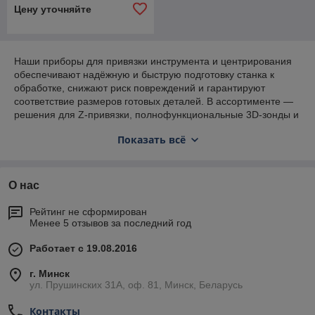
Цену уточняйте
Наши приборы для привязки инструмента и центрирования
обеспечивают надёжную и быструю подготовку станка к
обработке, снижают риск повреждений и гарантируют
соответствие размеров готовых деталей. В ассортименте —
решения для Z‑привязки, полнофункциональные 3D‑зонды и
центроискатели для любых задач: фрезерования, токарной
Показать всё
обработки и электроэрозии. Мы предлагаем не только
оборудование, но и сопровождение — подбор по задаче,
интеграция с вашим ЧПУ, калибровка и сервисная
поддержка. Оставьте заявку или свяжитесь с нами для
О нас
бесплатной консультации и подбора оптимального решения
— поможем выбрать прибор по точности, совместимости и
Рейтинг не сформирован
бюджету. Гарантия качества, оперативная доставка и
Менее 5 отзывов за последний год
обучение персонала — стандарт в нашей работе.
Работает с 19.08.2016
г. Минск
ул. Прушинских 31А, оф. 81, Минск, Беларусь
Контакты