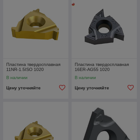
товары, вы всегда можете быть уверены в их надежности.
Если вам необходимо купить твердосплавную пластину в
Минске, мы всегда поможем вам и быстро оформим заказ.
Доставка осуществляется удобными для клиентов способами
в кратчайшие сроки. Также покупатели получают
возможность
выбрать подходящий вариант оплаты
.
Пластина твердосплавная
Пластина твердосплавная
11NR-1.5ISO 1020
16ER-AG55 1020
В наличии
В наличии
Цену уточняйте
Цену уточняйте