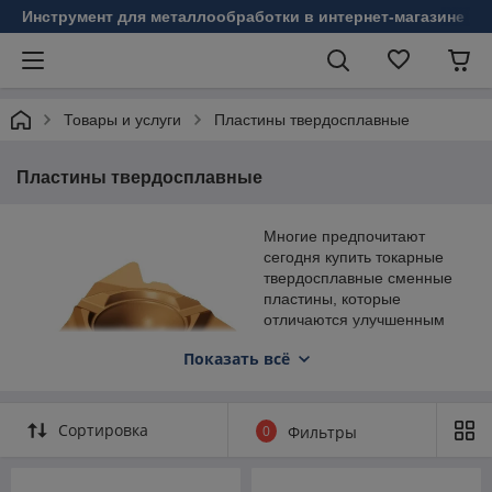
Инструмент для металлообработки в интернет-магазине Б
Товары и услуги
Пластины твердосплавные
Пластины твердосплавные
Многие предпочитают
сегодня купить токарные
твердосплавные сменные
пластины, которые
отличаются улучшенным
качеством, высокой
Показать всё
прочностью и
долговечностью. Мы
предлагаем
приспособления для
Сортировка
0
Фильтры
токарных резцов от
ведущего производителя,
который известен во всем мире. Приобретая подобные