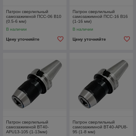
Универсальность
: Многие патроны подходят для
различных типов сверл и могут использоваться в
Патрон сверлильный
Патрон сверлильный
разных устройствах, включая ручные дрели,
самозажимной ПСС-06 В10
самозажимной ПСС-16 В16
настольные сверлильные станки и CNC-станки.
(0.5-6 мм)
(1-16 мм)
Надежность
: Качественные патроны обеспечивают
В наличии
В наличии
долгий срок службы и стабильно производят
высококачественный результат.
Цену уточняйте
Цену уточняйте
Патрон сверлильный
Патрон сверлильный
самозажимной BT40-
самозажимной BT40-APU8-
APU13-105 (1-13мм)
95 (1-8 мм)