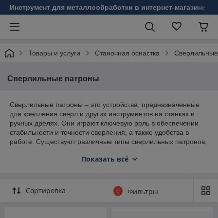
Инструмент для металлообработки в интернет-магазине Б
Товары и услуги
Станочная оснастка
Сверлильные
Сверлильные патроны
Сверлильные патроны – это устройства, предназначенные
для крепления сверл и других инструментов на станках и
ручных дрелях. Они играют ключевую роль в обеспечении
стабильности и точности сверления, а также удобства в
работе. Существуют различные типы сверлильных патронов,
каждый из которых имеет свои особенности и области
Показать всё
применения. Вот основные виды сверлильных патронов, их
характеристики и преимущества:
Основные виды сверлильных патронов:
Сортировка
0
Фильтры
Скоростные патроны
:
Обеспечивают быстрое и простое зажимание сверл
без дополнительного инструмента.