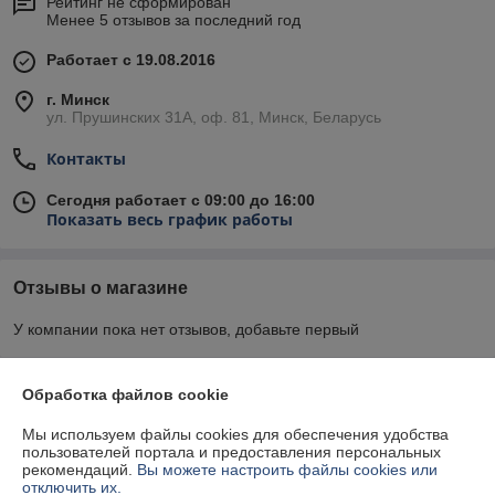
Рейтинг не сформирован
Менее 5 отзывов за последний год
Работает с 19.08.2016
г. Минск
ул. Прушинских 31А, оф. 81, Минск, Беларусь
Контакты
Сегодня работает с 09:00 до 16:00
Показать весь график работы
Отзывы о магазине
У компании пока нет отзывов, добавьте первый
О нас
Обработка файлов cookie
Мы используем файлы cookies для обеспечения удобства
Контакты
пользователей портала и предоставления персональных
рекомендаций.
Вы можете настроить файлы cookies или
отключить их.