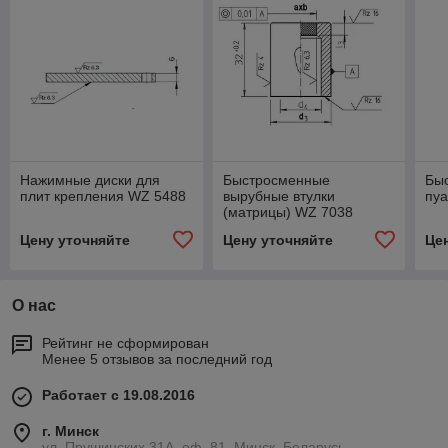
Нажимные диски для
Быстросменные
Бы
плит крепления WZ 5488
вырубные втулки
пу
(матрицы) WZ 7038
Цену уточняйте
Цену уточняйте
Це
О нас
Рейтинг не сформирован
Менее 5 отзывов за последний год
Работает с 19.08.2016
г. Минск
ул. Прушинских 31А, оф. 81, Минск, Беларусь