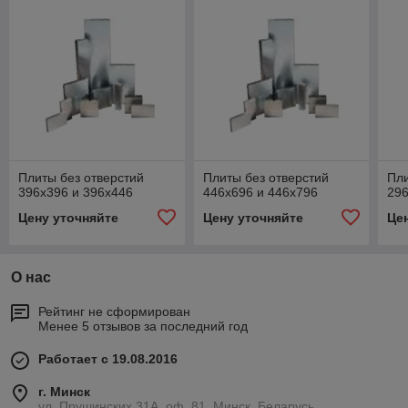
Плиты без отверстий
Плиты без отверстий
Пли
396x396 и 396x446
446x696 и 446x796
296
Цену уточняйте
Цену уточняйте
Це
О нас
Рейтинг не сформирован
Менее 5 отзывов за последний год
Работает с 19.08.2016
г. Минск
ул. Прушинских 31А, оф. 81, Минск, Беларусь