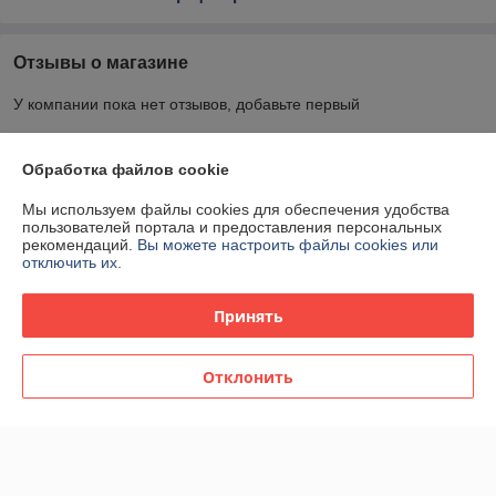
Отзывы о магазине
У компании пока нет отзывов, добавьте первый
О нас
Обработка файлов cookie
Мы используем файлы cookies для обеспечения удобства
Контакты
пользователей портала и предоставления персональных
рекомендаций.
Вы можете настроить файлы cookies или
отключить их.
Доставка и оплата
Принять
График работы
Отклонить
Полная версия сайта
Политика обработки cookies
Сайт создан на платформе Deal.by