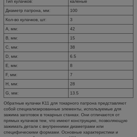
Тип кулачков:
каленые
Диаметр патрона, мм:
100
Кол-во кулачков, шт:
3
A, мм:
42
B, мм:
15
C, мм:
38
D, мм:
6.5
E, мм:
8
F, мм:
7
H, мм:
28
G, мм:
13.5
Обратные кулачки K11 для токарного патрона представляют
собой специализированные элементы, используемые для
зажима заготовок в токарных станках. Они отличаются от
прямых кулачков тем, что имеют конструкцию, позволяющую
зажимать детали с внутренними диаметрами или
специфическими формами. Основные характеристики и