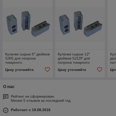
Кулачки сырые 5″ дюймов
Кулачки сырые 12″
Кул
SJ05 для патрона
дюймов SJ12P для
дю
токарного
патрона токарного
пат
гидравлического
гидравлического
гид
Цену уточняйте
Цену уточняйте
Це
О нас
Рейтинг не сформирован
Менее 5 отзывов за последний год
Работает с 19.08.2016