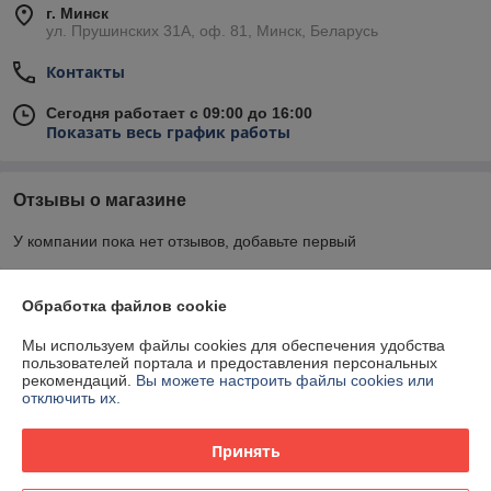
г. Минск
ул. Прушинских 31А, оф. 81, Минск, Беларусь
Контакты
Сегодня работает с 09:00 до 16:00
Показать весь график работы
Отзывы о магазине
У компании пока нет отзывов, добавьте первый
О нас
Обработка файлов cookie
Мы используем файлы cookies для обеспечения удобства
Контакты
пользователей портала и предоставления персональных
рекомендаций.
Вы можете настроить файлы cookies или
отключить их.
Доставка и оплата
Принять
График работы