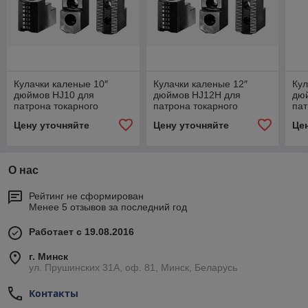
Кулачки каленые 10″
Кулачки каленые 12″
Кул
дюймов HJ10 для
дюймов HJ12H для
дю
патрона токарного
патрона токарного
пат
гидравлического
гидравлического
гид
Цену уточняйте
Цену уточняйте
Це
О нас
Рейтинг не сформирован
Менее 5 отзывов за последний год
Работает с 19.08.2016
г. Минск
ул. Прушинских 31А, оф. 81, Минск, Беларусь
Контакты