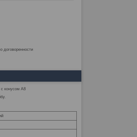
по договоренности
 с конусом А8
бу.
ий