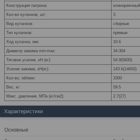
Конструкция патрона:
клинореечный
Кол-во кулачков, шт:
3
Вид кулачков:
сборные
Тип кулачков:
прямые
Ход кулачка, мм:
10.6
Диаметр зажима min-max:
34-304
Тяговое усилие, кН (кг):
54.9(5600)
Усилие зажима, кН(кг):
143.6(14650)
Кол-во, об/мин:
3300
Вес, кг:
59.5
Макс. давление, МПа (кг/см2):
2.7(27)
Характеристики
Основные