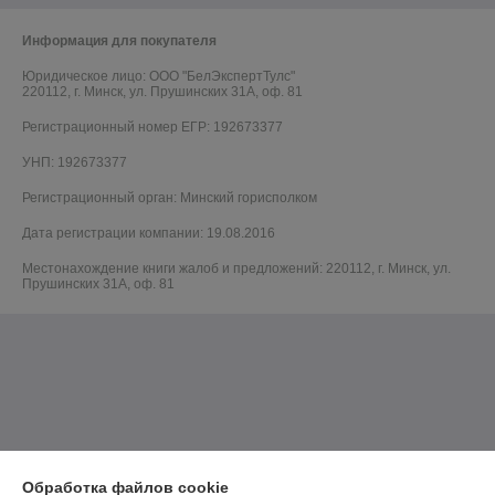
Информация для покупателя
Юридическое лицо:
ООО "БелЭкспертТулс"
220112, г. Минск, ул. Прушинских 31А, оф. 81
Регистрационный номер ЕГР: 192673377
УНП: 192673377
Регистрационный орган: Минский горисполком
Дата регистрации компании: 19.08.2016
Местонахождение книги жалоб и предложений: 220112, г. Минск, ул.
Прушинских 31А, оф. 81
Обработка файлов cookie