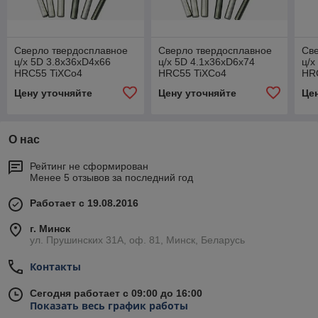
Сверло твердосплавное
Сверло твердосплавное
Св
ц/х 5D 3.8x36xD4x66
ц/х 5D 4.1x36xD6x74
ц/х
HRC55 TiXCo4
HRC55 TiXCo4
HR
Цену уточняйте
Цену уточняйте
Це
О нас
Рейтинг не сформирован
Менее 5 отзывов за последний год
Работает с 19.08.2016
г. Минск
ул. Прушинских 31А, оф. 81, Минск, Беларусь
Контакты
Сегодня работает с 09:00 до 16:00
Показать весь график работы