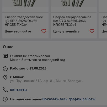
Сверло твердосплавное
Сверло твердосплавное
Св
ц/х 5D 3.5x28xD4x66
ц/х 5D 3.8x36xD4x66
ц/х
HRC55 TiXCo4
HRC55 TiXCo4
HR
Цену уточняйте
Цену уточняйте
Це
О нас
Рейтинг не сформирован
Менее 5 отзывов за последний год
Работает с 19.08.2016
г. Минск
ул. Прушинских 31А, оф. 81, Минск, Беларусь
Контакты
Показать весь график работы
Сегодня выходной