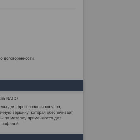
по договоренности
RC65 NACO
ены для фрезерования конусов,
енную вершину, которая обеспечивает
зы по металлу применяются для
 профилей.