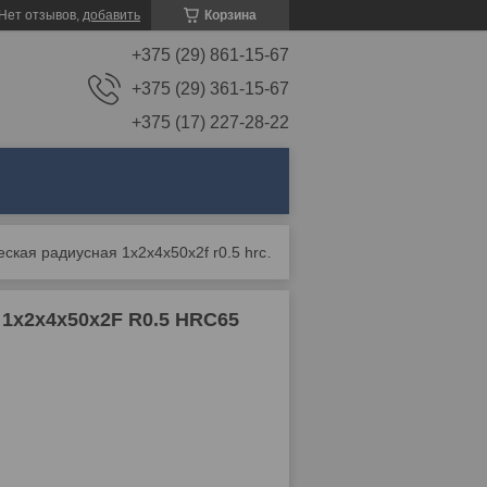
Нет отзывов,
добавить
Корзина
+375 (29) 861-15-67
+375 (29) 361-15-67
+375 (17) 227-28-22
Фреза твердосплавная сферическая радиусная 1х2х4х50х2f r0.5 hrc65 naco
1х2х4х50х2F R0.5 HRC65