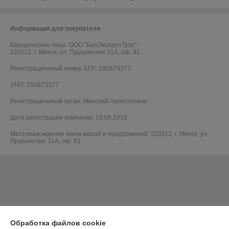
Информация для покупателя
Юридическое лицо:
ООО "БелЭкспертТулс"
220112, г. Минск, ул. Прушинских 31А, оф. 81
Регистрационный номер ЕГР: 192673377
УНП: 192673377
Регистрационный орган: Минский горисполком
Дата регистрации компании: 19.08.2016
Местонахождение книги жалоб и предложений: 220112, г. Минск, ул.
Прушинских 31А, оф. 81
Обработка файлов cookie