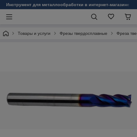
Инструмент для металлообработки в интернет-магазине Б
Товары и услуги
Фрезы твердосплавные
Фреза тв