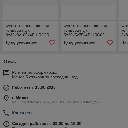
Фреза твердосплавная
Фреза твердосплавная
Фр
концевая ц/х
концевая ц/х
кон
8х35х8х100х4F HRC65
5х20х5х75х4F HRC65
3х
NACO
NACO
NA
Цену уточняйте
Цену уточняйте
Це
О нас
Рейтинг не сформирован
Менее 5 отзывов за последний год
Работает с 19.08.2016
г. Минск
ул. Прушинских 31А, оф. 81, Минск, Беларусь
Контакты
Сегодня работает с 09:00 до 16:30