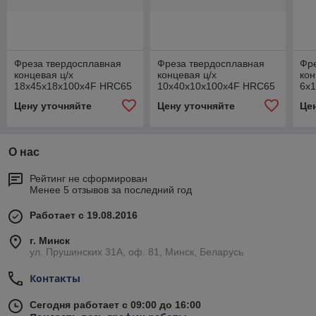
Фреза твердосплавная
Фреза твердосплавная
Фр
концевая ц/х
концевая ц/х
кон
18х45х18х100х4F HRC65
10x40x10x100x4F HRC65
6х
NACO
NACO
NA
Цену уточняйте
Цену уточняйте
Це
О нас
Рейтинг не сформирован
Менее 5 отзывов за последний год
Работает с 19.08.2016
г. Минск
ул. Прушинских 31А, оф. 81, Минск, Беларусь
Контакты
Сегодня работает с 09:00 до 16:00