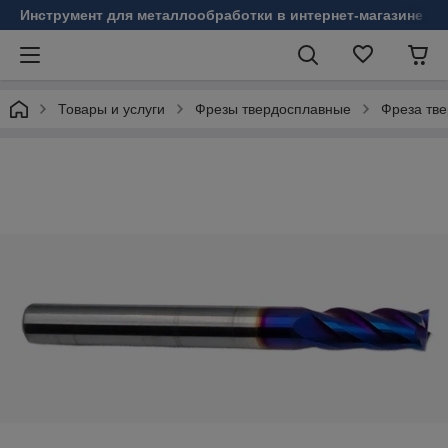
Инструмент для металлообработки в интернет-магазине Б
Товары и услуги
Фрезы твердосплавные
Фреза тв