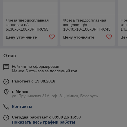
Фреза твердосплавная
Фреза твердосплавная
Фр
концевая ц/х
концевая ц/х
кон
6х30х6х100х3F HRC55
10x40x10x100x3F HRC45
14
Alu
Alu
Alu
Цену уточняйте
Цену уточняйте
Це
О нас
Рейтинг не сформирован
Менее 5 отзывов за последний год
Работает с 19.08.2016
г. Минск
ул. Прушинских 31А, оф. 81, Минск, Беларусь
Контакты
Сегодня работает с 09:00 до 16:30
Показать весь график работы