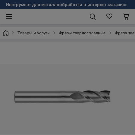
Инструмент для металлообработки в интернет-магазине Б
Товары и услуги
Фрезы твердосплавные
Фреза тве