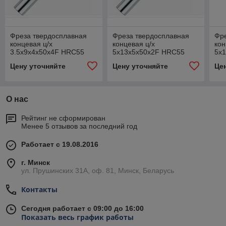
Фреза твердосплавная
Фреза твердосплавная
Фр
концевая ц/х
концевая ц/х
кон
3.5х9х4х50х4F HRC55
5х13х5х50х2F HRC55
5х
TIAIN
TIAIN
TIA
Цену уточняйте
Цену уточняйте
Це
О нас
Рейтинг не сформирован
Менее 5 отзывов за последний год
Работает с 19.08.2016
г. Минск
ул. Прушинских 31А, оф. 81, Минск, Беларусь
Контакты
Сегодня работает с 09:00 до 16:00
Показать весь график работы