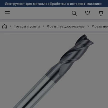
Инструмент для металлообработки в интернет-магазине Б
Товары и услуги
Фрезы твердосплавные
Фреза тве