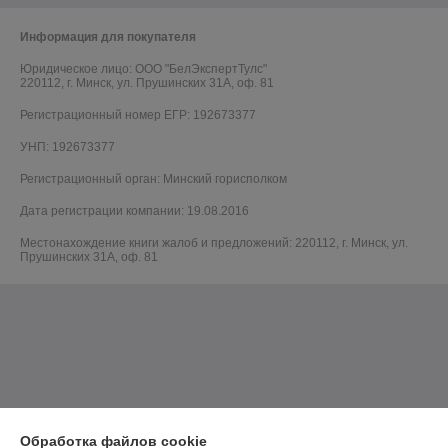
Информация для покупателя
Юридическое лицо:
ООО "БелЭкспертТулс"
220112, г. Минск, ул. Прушинских 31А, оф. 81
Регистрационный номер ЕГР: 192673377
УНП: 192673377
Регистрационный орган: Минский горисполком
Дата регистрации компании: 19.08.2016
Местонахождение книги жалоб и предложений: 220112, г. Минск, ул.
Прушинских 31А, оф. 81
Обработка файлов cookie