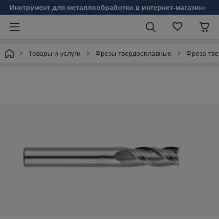
Инструмент для металлообработки в интернет-магазине Б
Товары и услуги
Фрезы твердосплавные
Фреза тве