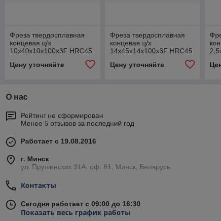
Фреза твердосплавная
Фреза твердосплавная
Фр
концевая ц/х
концевая ц/х
кон
10x40x10x100x3F HRC45
14x45x14x100x3F HRC45
2,5
Alu
Alu
Alu
Цену уточняйте
Цену уточняйте
Це
О нас
Рейтинг не сформирован
Менее 5 отзывов за последний год
Работает с 19.08.2016
г. Минск
ул. Прушинских 31А, оф. 81, Минск, Беларусь
Контакты
Сегодня работает с 09:00 до 16:30
Показать весь график работы