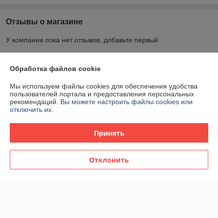
Отзывы о магазине
У компании пока нет отзывов, добавьте первый
О нас
Обработка файлов cookie
Мы используем файлы cookies для обеспечения удобства
Контакты
пользователей портала и предоставления персональных
рекомендаций.
Вы можете настроить файлы cookies или
отключить их.
Доставка и оплата
Принять
График работы
Отклонить
Полная версия сайта
Политика обработки cookies
Сайт создан на платформе Deal.by