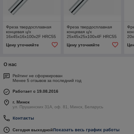
Фреза твердосплавная
Фреза твердосплавная
Фр
концевая ц/х
концевая ц/х
кон
16х45х16х100х2F HRC55
25х45х25х100х4F HRC55
20
TIAIN
TIAIN
TIA
Цену уточняйте
Цену уточняйте
Це
О нас
Рейтинг не сформирован
Менее 5 отзывов за последний год
Работает с 19.08.2016
г. Минск
ул. Прушинских 31А, оф. 81, Минск, Беларусь
Контакты
Показать весь график работы
Сегодня выходной