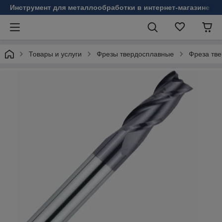
Инструмент для металлообработки в интернет-магазине Б
Товары и услуги
Фрезы твердосплавные
Фреза тве