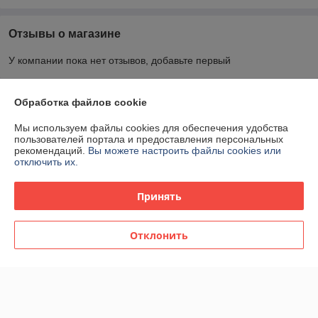
Отзывы о магазине
У компании пока нет отзывов, добавьте первый
О нас
Обработка файлов cookie
Мы используем файлы cookies для обеспечения удобства
Контакты
пользователей портала и предоставления персональных
рекомендаций.
Вы можете настроить файлы cookies или
отключить их.
Доставка и оплата
Принять
График работы
Отклонить
Полная версия сайта
Политика обработки cookies
Сайт создан на платформе Deal.by