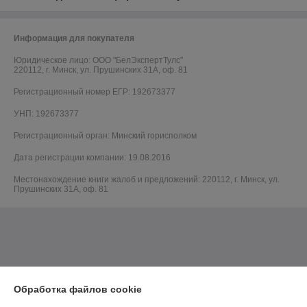
Информация для покупателя
Юридическое лицо:
ООО "БелЭкспертТулс"
220112, г. Минск, ул. Прушинских 31А, оф. 81
Регистрационный номер ЕГР: 192673377
УНП: 192673377
Регистрационный орган: Минский горисполком
Дата регистрации компании: 19.08.2016
Местонахождение книги жалоб и предложений: 220112, г. Минск, ул.
Прушинских 31А, оф. 81
Обработка файлов cookie