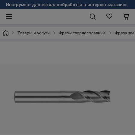
Инструмент для металлообработки в интернет-магазине Б
Товары и услуги
Фрезы твердосплавные
Фреза тве