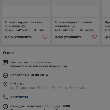
Фреза твердосплавная
Фреза твердосплавная
Фр
концевая ц/х
концевая ц/х
кон
2,5х7,5х4х50х3F HRC45
4х12х4х50х3F HRC45 Alu
12
Alu
Alu
Цену уточняйте
Цену уточняйте
Це
О нас
Рейтинг не сформирован
Менее 5 отзывов за последний год
Работает с 19.08.2016
г. Минск
ул. Прушинских 31А, оф. 81, Минск, Беларусь
Контакты
Сегодня работает с 09:00 до 16:00