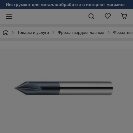
Инструмент для металлообработки в интернет-магазине Б
Товары и услуги
Фрезы твердосплавные
Фреза тв