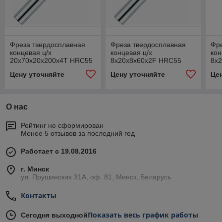
Фреза твердосплавная
Фреза твердосплавная
Фр
концевая ц/х
концевая ц/х
кон
20x70x20x200x4T HRC55
8х20х8х60х2F HRC55
8х
TIAIN
TIAIN
TIA
Цену уточняйте
Цену уточняйте
Це
О нас
Рейтинг не сформирован
Менее 5 отзывов за последний год
Работает с 19.08.2016
г. Минск
ул. Прушинских 31А, оф. 81, Минск, Беларусь
Контакты
Показать весь график работы
Сегодня выходной