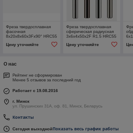
Фреза твердосплавная
Фреза твердосплавная
Фр
фасочная
сферическая радиусная
обд
8x20x8x60x3Fx90° HRC55
3х6х4х50х2F R1.5 HRC55
6х
TIAIN
TIAIN
TIA
Цену уточняйте
Цену уточняйте
Це
О нас
Рейтинг не сформирован
Менее 5 отзывов за последний год
Работает с 19.08.2016
г. Минск
ул. Прушинских 31А, оф. 81, Минск, Беларусь
Контакты
Показать весь график работы
Сегодня выходной