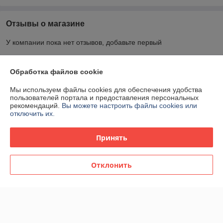
Отзывы о магазине
У компании пока нет отзывов, добавьте первый
О нас
Обработка файлов cookie
Мы используем файлы cookies для обеспечения удобства
Контакты
пользователей портала и предоставления персональных
рекомендаций.
Вы можете настроить файлы cookies или
отключить их.
Доставка и оплата
Принять
График работы
Отклонить
Полная версия сайта
Политика обработки cookies
Сайт создан на платформе Deal.by