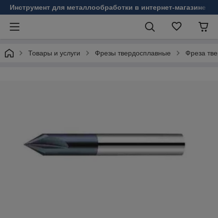
Инструмент для металлообработки в интернет-магазине Б
Товары и услуги
Фрезы твердосплавные
Фреза тв