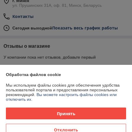
г. Минск
ул. Прушинских 31А, оф. 81, Минск, Беларусь
Контакты
Показать весь график работы
Сегодня выходной
Отзывы о магазине
У компании пока нет отзывов, добавьте первый
О нас
Обработка файлов cookie
Мы используем файлы cookies для обеспечения удобства
Контакты
пользователей портала и предоставления персональных
рекомендаций.
Вы можете настроить файлы cookies или
отключить их.
Доставка и оплата
Принять
График работы
Отклонить
Полная версия сайта