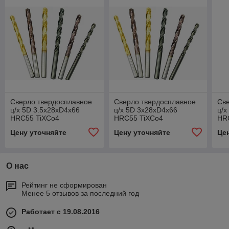
Сверло твердосплавное
Сверло твердосплавное
Св
ц/х 5D 3.5x28xD4x66
ц/х 5D 3x28xD4x66
ц/х
HRC55 TiXCo4
HRC55 TiXCo4
HR
Цену уточняйте
Цену уточняйте
Це
О нас
Рейтинг не сформирован
Менее 5 отзывов за последний год
Работает с 19.08.2016