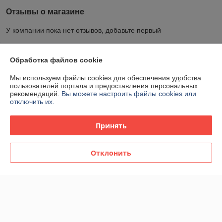
Отзывы о магазине
У компании пока нет отзывов, добавьте первый
О нас
Обработка файлов cookie
Мы используем файлы cookies для обеспечения удобства
Контакты
пользователей портала и предоставления персональных
рекомендаций.
Вы можете настроить файлы cookies или
отключить их.
Доставка и оплата
Принять
График работы
Отклонить
Полная версия сайта
Политика обработки cookies
Сайт создан на платформе Deal.by