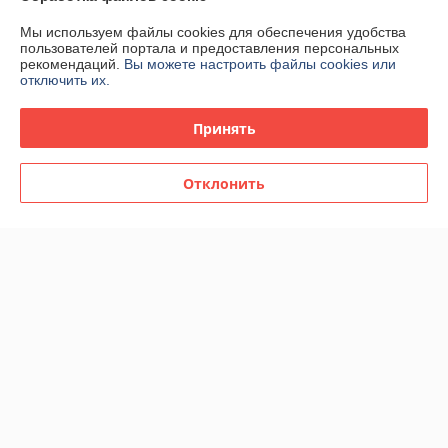
Мы используем файлы cookies для обеспечения удобства
Контакты
пользователей портала и предоставления персональных
рекомендаций.
Вы можете настроить файлы cookies или
отключить их.
Доставка и оплата
Принять
График работы
Отклонить
Полная версия сайта
Политика обработки cookies
Сайт создан на платформе Deal.by
Информация для покупателя
Юридическое лицо:
ООО "БелЭкспертТулс"
220112, г. Минск, ул. Прушинских 31А, оф. 81
Регистрационный номер ЕГР: 192673377