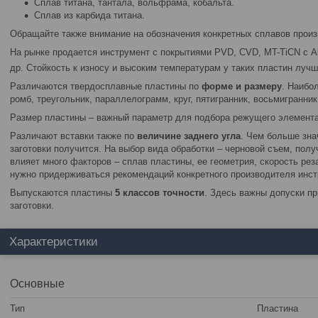
Сплав титана, тантала, вольфрама, кобальта.
Сплав из карбида титана.
Обращайте также внимание на обозначения конкретных сплавов произ
На рынке продается инструмент с покрытиями PVD, CVD, MT-TiCN с A
др. Стойкость к износу и высоким температурам у таких пластин лучше
Различаются твердосплавные пластины по
форме и размеру
. Наибо
ромб, треугольник, параллелограмм, круг, пятигранник, восьмигранник
Размер пластины – важный параметр для подбора режущего элемента
Различают вставки также по
величине заднего угла
. Чем больше зна
заготовки получится. На выбор вида обработки – черновой съем, полу
влияет много факторов – сплав пластины, ее геометрия, скорость реза
нужно придерживаться рекомендаций конкретного производителя инст
Выпускаются пластины
5
классов точности
. Здесь важны допуски пр
заготовки.
Характеристики
Основные
Тип
Пластина