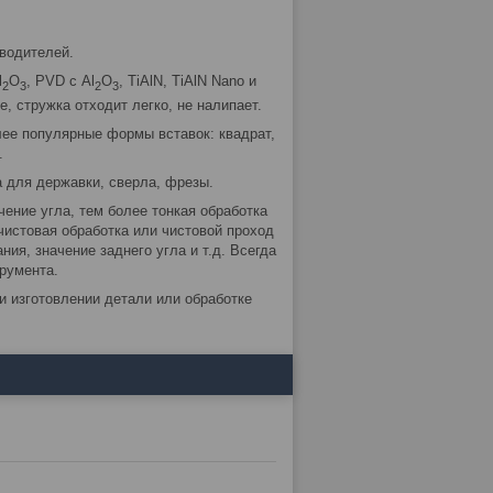
водителей.
l
O
, PVD с Al
O
, TiAlN, TiAlN Nano и
2
3
2
3
, стружка отходит легко, не налипает.
лее популярные формы вставок: квадрат,
.
 для державки, сверла, фрезы.
чение угла, тем более тонкая обработка
чистовая обработка или чистовой проход
ния, значение заднего угла и т.д. Всегда
румента.
и изготовлении детали или обработке