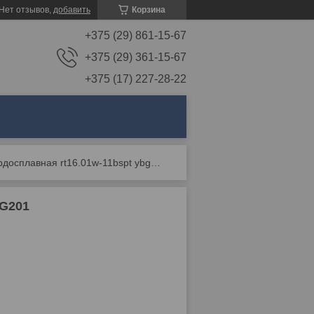
Нет отзывов,
добавить
Корзина
+375 (29) 861-15-67
+375 (29) 361-15-67
+375 (17) 227-28-22
Пластина твердосплавная rt16.01w-11bspt ybg201
BG201