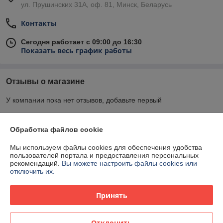
ул. Прушинских 31А, оф. 81, Минск, Беларусь
Контакты
Сегодня работает с 09:00 до 16:30
Показать весь график работы
Отзывы о магазине
У компании пока нет отзывов, добавьте первый
О нас
Обработка файлов cookie
Мы используем файлы cookies для обеспечения удобства
Контакты
пользователей портала и предоставления персональных
рекомендаций.
Вы можете настроить файлы cookies или
отключить их.
Доставка и оплата
Принять
График работы
Отклонить
Полная версия сайта