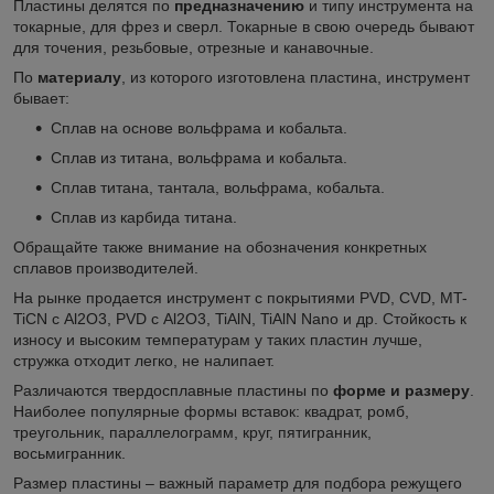
Пластины делятся по
предназначению
и типу инструмента на
токарные, для фрез и сверл. Токарные в свою очередь бывают
для точения, резьбовые, отрезные и канавочные.
По
материалу
, из которого изготовлена пластина, инструмент
бывает:
Сплав на основе вольфрама и кобальта.
Сплав из титана, вольфрама и кобальта.
Сплав титана, тантала, вольфрама, кобальта.
Сплав из карбида титана.
Обращайте также внимание на обозначения конкретных
сплавов производителей.
На рынке продается инструмент с покрытиями PVD, CVD, MT-
TiCN с Al
2
O
3
, PVD с Al
2
O
3
, TiAlN, TiAlN Nano и др. Стойкость к
износу и высоким температурам у таких пластин лучше,
стружка отходит легко, не налипает.
Различаются твердосплавные пластины по
форме и размеру
.
Наиболее популярные формы вставок: квадрат, ромб,
треугольник, параллелограмм, круг, пятигранник,
восьмигранник.
Размер пластины – важный параметр для подбора режущего