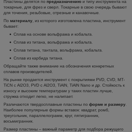
Пластины делятся по
предназначению
и типу инструмента на
токарные, для фрез и сверл. Токарные в свою очередь бывают
для точения, резьбовые, отрезные и канавочные.
По
материалу
, из которого изготовлена пластина, инструмент
бывает:
Сплав на основе вольфрама и кобальта.
Сплав из титана, вольфрама и кобальта.
Сплав титана, тантала, вольфрама, кобальта.
Сплав из карбида титана.
Обращайте также внимание на обозначения конкретных
сплавов производителей.
На рынке продается инструмент с покрытиями PVD, CVD, MT-
TiCN с Al
2
O
3
, PVD с Al
2
O
3
, TiAlN, TiAlN Nano и др. Стойкость к
износу и высоким температурам у таких пластин лучше,
стружка отходит легко, не налипает.
Различаются твердосплавные пластины по
форме и размеру
.
Наиболее популярные формы вставок: квадрат, ромб,
треугольник, параллелограмм, круг, пятигранник,
восьмигранник.
Размер пластины – важный параметр для подбора режущего