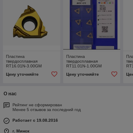
Пластина
Пластина
Пл
твердосплавная
твердосплавная
тв
RT16.01N-3.00GM
RT11.01N-1.00GM
RT
YBG201
YBG201
YB
Цену уточняйте
Цену уточняйте
Це
О нас
Рейтинг не сформирован
Менее 5 отзывов за последний год
Работает с 19.08.2016
г. Минск