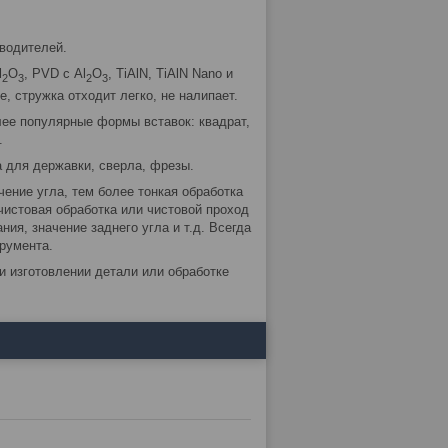
водителей.
l
O
, PVD с Al
O
, TiAlN, TiAlN Nano и
2
3
2
3
, стружка отходит легко, не налипает.
лее популярные формы вставок: квадрат,
.
 для державки, сверла, фрезы.
чение угла, тем более тонкая обработка
чистовая обработка или чистовой проход
ния, значение заднего угла и т.д. Всегда
румента.
и изготовлении детали или обработке