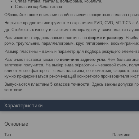
Сплав титана, тантала, вольфрама, кобальта.
Сплав из карбида титана.
Обращайте также внимание на обозначения конкретных сплавов произ
На рынке продается инструмент с покрытиями PVD, CVD, MT-TiCN с A
др. Стойкость к износу и высоким температурам у таких пластин лучше
Различаются твердосплавные пластины по
форме и размеру
. Наибо
ромб, треугольник, параллелограмм, круг, пятигранник, восьмигранник
Размер пластины – важный параметр для подбора режущего элемента
Различают вставки также по
величине заднего угла
. Чем больше зна
заготовки получится. На выбор вида обработки – черновой съем, полу
влияет много факторов – сплав пластины, ее геометрия, скорость реза
нужно придерживаться рекомендаций конкретного производителя инст
Выпускаются пластины
5
классов точности
. Здесь важны допуски пр
заготовки.
Характеристики
Основные
Тип
Пластина