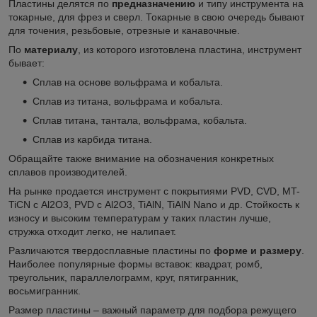
Пластины делятся по
предназначению
и типу инструмента на
токарные, для фрез и сверл. Токарные в свою очередь бывают
для точения, резьбовые, отрезные и канавочные.
По
материалу
, из которого изготовлена пластина, инструмент
бывает:
Сплав на основе вольфрама и кобальта.
Сплав из титана, вольфрама и кобальта.
Сплав титана, тантала, вольфрама, кобальта.
Сплав из карбида титана.
Обращайте также внимание на обозначения конкретных
сплавов производителей.
На рынке продается инструмент с покрытиями PVD, CVD, MT-
TiCN с Al
2
O
3
, PVD с Al
2
O
3
, TiAlN, TiAlN Nano и др. Стойкость к
износу и высоким температурам у таких пластин лучше,
стружка отходит легко, не налипает.
Различаются твердосплавные пластины по
форме и размеру
.
Наиболее популярные формы вставок: квадрат, ромб,
треугольник, параллелограмм, круг, пятигранник,
восьмигранник.
Размер пластины – важный параметр для подбора режущего