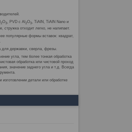
водителей.
l
O
, PVD с Al
O
, TiAlN, TiAlN Nano и
2
3
2
3
, стружка отходит легко, не налипает.
лее популярные формы вставок: квадрат,
.
 для державки, сверла, фрезы.
чение угла, тем более тонкая обработка
чистовая обработка или чистовой проход
ния, значение заднего угла и т.д. Всегда
румента.
и изготовлении детали или обработке