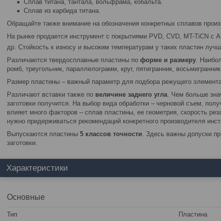
Сплав титана, тантала, вольфрама, кобальта.
Сплав из карбида титана.
Обращайте также внимание на обозначения конкретных сплавов произ
На рынке продается инструмент с покрытиями PVD, CVD, MT-TiCN с A
др. Стойкость к износу и высоким температурам у таких пластин лучше
Различаются твердосплавные пластины по
форме и размеру
. Наибо
ромб, треугольник, параллелограмм, круг, пятигранник, восьмигранник
Размер пластины – важный параметр для подбора режущего элемента
Различают вставки также по
величине заднего угла
. Чем больше зна
заготовки получится. На выбор вида обработки – черновой съем, полу
влияет много факторов – сплав пластины, ее геометрия, скорость реза
нужно придерживаться рекомендаций конкретного производителя инст
Выпускаются пластины
5
классов точности
. Здесь важны допуски пр
заготовки.
Характеристики
Основные
Тип
Пластина