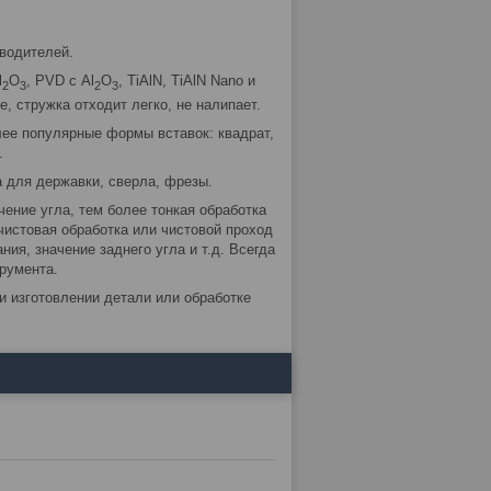
водителей.
l
O
, PVD с Al
O
, TiAlN, TiAlN Nano и
2
3
2
3
, стружка отходит легко, не налипает.
лее популярные формы вставок: квадрат,
.
 для державки, сверла, фрезы.
чение угла, тем более тонкая обработка
чистовая обработка или чистовой проход
ния, значение заднего угла и т.д. Всегда
румента.
и изготовлении детали или обработке