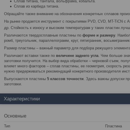
Сплав титана, тантала, вольфрама, кобальта.
Сплав из карбида титана.
Обращайте также внимание на обозначения конкретных сплавов произ
На рынке продается инструмент с покрытиями PVD, CVD, MT-TiCN с A
др. Стойкость к износу и высоким температурам у таких пластин лучше
Различаются твердосплавные пластины по
форме и размеру
. Наибо
ромб, треугольник, параллелограмм, круг, пятигранник, восьмигранник
Размер пластины – важный параметр для подбора режущего элемента
Различают вставки также по
величине заднего угла
. Чем больше зна
заготовки получится. На выбор вида обработки – черновой съем, полу
влияет много факторов – сплав пластины, ее геометрия, скорость реза
нужно придерживаться рекомендаций конкретного производителя инст
Выпускаются пластины
5
классов точности
. Здесь важны допуски пр
заготовки.
Характеристики
Основные
Тип
Пластина