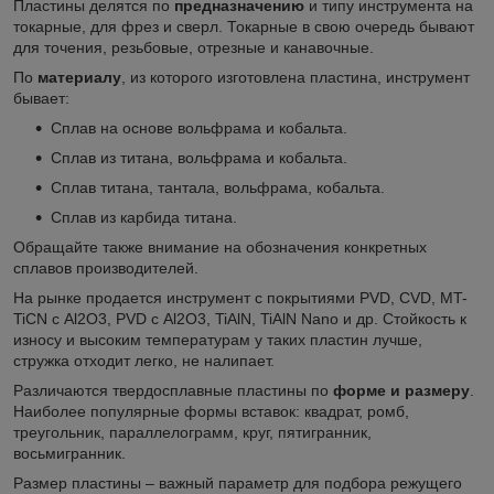
Пластины делятся по
предназначению
и типу инструмента на
токарные, для фрез и сверл. Токарные в свою очередь бывают
для точения, резьбовые, отрезные и канавочные.
По
материалу
, из которого изготовлена пластина, инструмент
бывает:
Сплав на основе вольфрама и кобальта.
Сплав из титана, вольфрама и кобальта.
Сплав титана, тантала, вольфрама, кобальта.
Сплав из карбида титана.
Обращайте также внимание на обозначения конкретных
сплавов производителей.
На рынке продается инструмент с покрытиями PVD, CVD, MT-
TiCN с Al
2
O
3
, PVD с Al
2
O
3
, TiAlN, TiAlN Nano и др. Стойкость к
износу и высоким температурам у таких пластин лучше,
стружка отходит легко, не налипает.
Различаются твердосплавные пластины по
форме и размеру
.
Наиболее популярные формы вставок: квадрат, ромб,
треугольник, параллелограмм, круг, пятигранник,
восьмигранник.
Размер пластины – важный параметр для подбора режущего