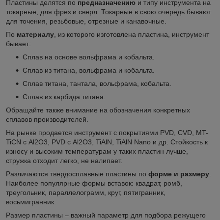
Пластины делятся по
предназначению
и типу инструмента на
токарные, для фрез и сверл. Токарные в свою очередь бывают
для точения, резьбовые, отрезные и канавочные.
По
материалу
, из которого изготовлена пластина, инструмент
бывает:
Сплав на основе вольфрама и кобальта.
Сплав из титана, вольфрама и кобальта.
Сплав титана, тантала, вольфрама, кобальта.
Сплав из карбида титана.
Обращайте также внимание на обозначения конкретных
сплавов производителей.
На рынке продается инструмент с покрытиями PVD, CVD, MT-
TiCN с Al
2
O
3
, PVD с Al
2
O
3
, TiAlN, TiAlN Nano и др. Стойкость к
износу и высоким температурам у таких пластин лучше,
стружка отходит легко, не налипает.
Различаются твердосплавные пластины по
форме и размеру
.
Наиболее популярные формы вставок: квадрат, ромб,
треугольник, параллелограмм, круг, пятигранник,
восьмигранник.
Размер пластины – важный параметр для подбора режущего