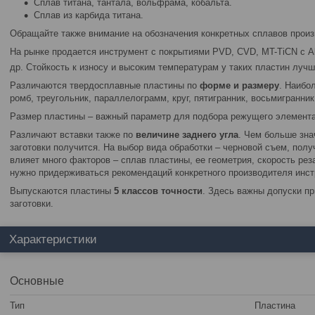
Сплав титана, тантала, вольфрама, кобальта.
Сплав из карбида титана.
Обращайте также внимание на обозначения конкретных сплавов произ
На рынке продается инструмент с покрытиями PVD, CVD, MT-TiCN с A
др. Стойкость к износу и высоким температурам у таких пластин лучше
Различаются твердосплавные пластины по
форме и размеру
. Наибо
ромб, треугольник, параллелограмм, круг, пятигранник, восьмигранник
Размер пластины – важный параметр для подбора режущего элемента
Различают вставки также по
величине заднего угла
. Чем больше зна
заготовки получится. На выбор вида обработки – черновой съем, полу
влияет много факторов – сплав пластины, ее геометрия, скорость реза
нужно придерживаться рекомендаций конкретного производителя инст
Выпускаются пластины
5
классов точности
. Здесь важны допуски пр
заготовки.
Характеристики
Основные
Тип
Пластина