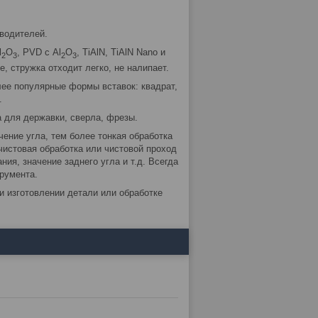
водителей.
l
O
, PVD с Al
O
, TiAlN, TiAlN Nano и
2
3
2
3
, стружка отходит легко, не налипает.
лее популярные формы вставок: квадрат,
.
 для державки, сверла, фрезы.
чение угла, тем более тонкая обработка
чистовая обработка или чистовой проход
ния, значение заднего угла и т.д. Всегда
румента.
и изготовлении детали или обработке