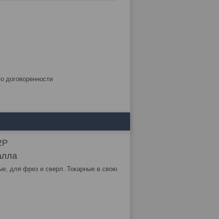
по договоренности
2P
алла
ые, для фрез и сверл. Токарные в свою