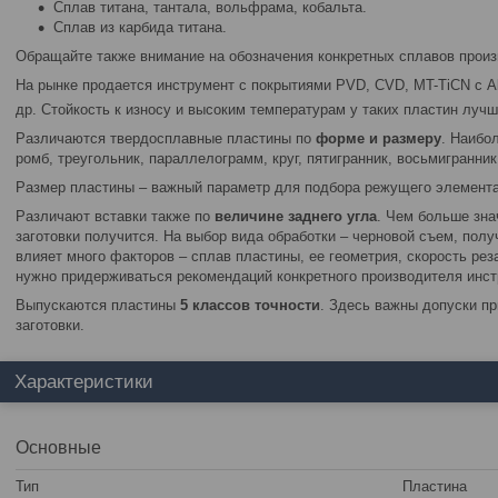
Сплав титана, тантала, вольфрама, кобальта.
Сплав из карбида титана.
Обращайте также внимание на обозначения конкретных сплавов произ
На рынке продается инструмент с покрытиями PVD, CVD, MT-TiCN с A
др. Стойкость к износу и высоким температурам у таких пластин лучше
Различаются твердосплавные пластины по
форме и размеру
. Наибо
ромб, треугольник, параллелограмм, круг, пятигранник, восьмигранник
Размер пластины – важный параметр для подбора режущего элемента
Различают вставки также по
величине заднего угла
. Чем больше зна
заготовки получится. На выбор вида обработки – черновой съем, полу
влияет много факторов – сплав пластины, ее геометрия, скорость реза
нужно придерживаться рекомендаций конкретного производителя инст
Выпускаются пластины
5
классов точности
. Здесь важны допуски пр
заготовки.
Характеристики
Основные
Тип
Пластина