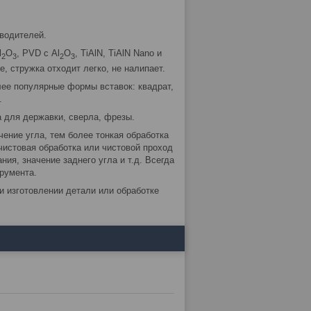
водителей.
l
O
, PVD с Al
O
, TiAlN, TiAlN Nano и
2
3
2
3
, стружка отходит легко, не налипает.
лее популярные формы вставок: квадрат,
.
 для державки, сверла, фрезы.
чение угла, тем более тонкая обработка
чистовая обработка или чистовой проход
ния, значение заднего угла и т.д. Всегда
румента.
и изготовлении детали или обработке