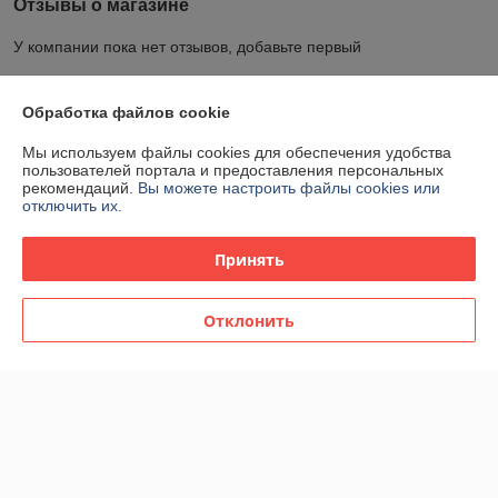
Отзывы о магазине
У компании пока нет отзывов, добавьте первый
О нас
Обработка файлов cookie
Мы используем файлы cookies для обеспечения удобства
Контакты
пользователей портала и предоставления персональных
рекомендаций.
Вы можете настроить файлы cookies или
отключить их.
Доставка и оплата
Принять
График работы
Отклонить
Полная версия сайта
Политика обработки cookies
Сайт создан на платформе Deal.by
Информация для покупателя