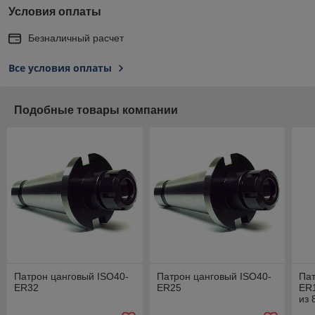
Условия оплаты
Безналичный расчет
Все условия оплаты
Подобные товары компании
Патрон цанговый ISO40-
Патрон цанговый ISO40-
Пат
ER32
ER25
ER1
из 