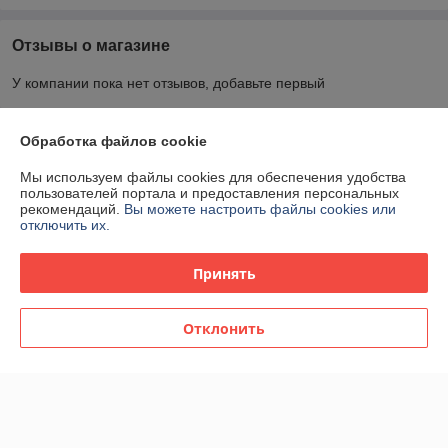
Отзывы о магазине
У компании пока нет отзывов, добавьте первый
Обработка файлов cookie
О нас
Мы используем файлы cookies для обеспечения удобства
Контакты
пользователей портала и предоставления персональных
рекомендаций.
Вы можете настроить файлы cookies или
отключить их.
Доставка и оплата
Принять
График работы
Отклонить
Полная версия сайта
Политика обработки cookies
Сайт создан на платформе Deal.by