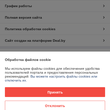
График работы
Полная версия сайта
Политика обработки cookies
Сайт создан на платформе Deal.by
Информация для покупателя
Обработка файлов cookie
Юридическое лицо:
ООО "БелЭкспертТулс"
220112, г. Минск, ул. Прушинских 31А, оф. 81
Мы используем файлы cookies для обеспечения удобства
пользователей портала и предоставления персональных
Регистрационный номер ЕГР: 192673377
рекомендаций.
Вы можете настроить файлы cookies или
отключить их.
УНП: 192673377
Регистрационный орган: Минский горисполком
Принять
Дата регистрации компании: 19.08.2016
Отклонить
Местонахождение книги жалоб и предложений: 220112, г. Минск, ул.