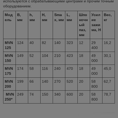
используются с обрабатывающими центрами и прочим точным
оборудованием.
Мод
B,
h,
H,
S
ma
L,
Шпо
Усил
Вес,
ель
мм
мм
мм
x
, мм
мм
ночн
ие
кг
ый
зажи
паз,
ма, Н
мм
MVN
124
40
82
140
323
12
29
16,2
125
400
MVN
149
52
104
210
423
18
49
30,1
150
000
MVN
174
58
116
240
470
18
49
45,0
175
000
MVN
199
66
140
270
520
20
58
62,7
200
800
MVN
249
74
150
340
600
20
58
78,7
250*
800