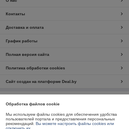
О нас
Контакты
Доставка и оплата
График работы
Полная версия сайта
Политика обработки cookies
Сайт создан на платформе Deal.by
Информация для покупателя
Обработка файлов cookie
Юридическое лицо:
ООО "БелЭкспертТулс"
220112, г. Минск, ул. Прушинских 31А, оф. 81
Мы используем файлы cookies для обеспечения удобства
пользователей портала и предоставления персональных
Регистрационный номер ЕГР: 192673377
рекомендаций.
Вы можете настроить файлы cookies или
отключить их.