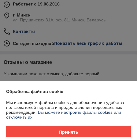
Работает с 19.08.2016
г. Минск
ул. Прушинских 31А, оф. 81, Минск, Беларусь
Контакты
Показать весь график работы
Сегодня выходной
Отзывы о магазине
У компании пока нет отзывов, добавьте первый
Обработка файлов cookie
О нас
Мы используем файлы cookies для обеспечения удобства
Контакты
пользователей портала и предоставления персональных
рекомендаций.
Вы можете настроить файлы cookies или
отключить их.
Доставка и оплата
Принять
График работы