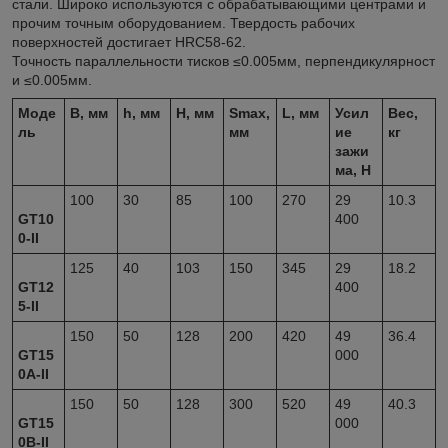
стали. Широко используются с обрабатывающими центрами и
прочим точным оборудованием. Твердость рабочих
поверхностей достигает HRC58-62.
Точность параллельности тисков ≤0.005мм, перпендикулярност
и ≤0.005мм.
Моде
B, мм
h, мм
H, мм
S
max
,
L, мм
Усил
Вес,
ль
мм
ие
кг
зажи
ма, H
100
30
85
100
270
29
10.3
GT10
400
0-II
125
40
103
150
345
29
18.2
GT12
400
5-II
150
50
128
200
420
49
36.4
GT15
000
0A-II
150
50
128
300
520
49
40.3
GT15
000
0B-II