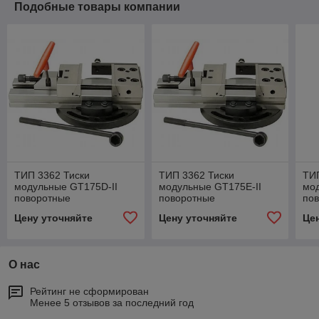
Подобные товары компании
ТИП 3362 Тиски
ТИП 3362 Тиски
ТИП
модульные GT175D-II
модульные GT175E-II
мод
поворотные
поворотные
по
Цену уточняйте
Цену уточняйте
Це
О нас
Рейтинг не сформирован
Менее 5 отзывов за последний год