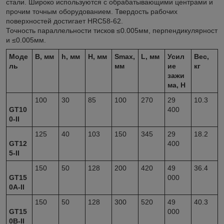
стали. Широко используются с обрабатывающими центрами и
прочим точным оборудованием. Твердость рабочих
поверхностей достигает HRC58-62.
Точность параллельности тисков ≤0.005мм, перпендикулярност
и ≤0.005мм.
Моде
B, мм
h, мм
H, мм
S
max
,
L, мм
Усил
Вес,
ль
мм
ие
кг
зажи
ма, H
100
30
85
100
270
29
10.3
GT10
400
0-II
125
40
103
150
345
29
18.2
GT12
400
5-II
150
50
128
200
420
49
36.4
GT15
000
0A-II
150
50
128
300
520
49
40.3
GT15
000
0B-II