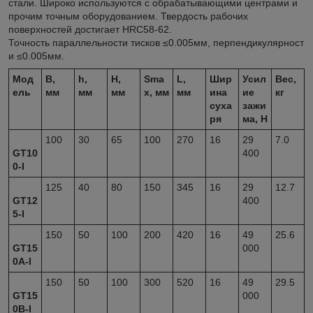
стали. Широко используются с обрабатывающими центрами и
прочим точным оборудованием. Твердость рабочих
поверхностей достигает HRC58-62.
Точность параллельности тисков ≤0.005мм, перпендикулярност
и ≤0.005мм.
Мод
B,
h,
H,
S
ma
L,
Шир
Усил
Вес,
ель
мм
мм
мм
x
, мм
мм
ина
ие
кг
суха
зажи
ря
ма, H
100
30
65
100
270
16
29
7.0
GT10
400
0-I
125
40
80
150
345
16
29
12.7
GT12
400
5-I
150
50
100
200
420
16
49
25.6
GT15
000
0A-I
150
50
100
300
520
16
49
29.5
GT15
000
0B-I