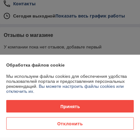
Контакты
Показать весь график работы
Сегодня выходной
Отзывы о магазине
У компании пока нет отзывов, добавьте первый
Обработка файлов cookie
О нас
Мы используем файлы cookies для обеспечения удобства
Контакты
пользователей портала и предоставления персональных
рекомендаций.
Вы можете настроить файлы cookies или
отключить их.
Доставка и оплата
Принять
График работы
Отклонить
Полная версия сайта
Политика обработки cookies