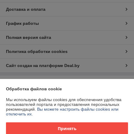
Доставка и оплата
График работы
Полная версия сайта
Политика обработки cookies
Сайт создан на платформе Deal.by
Информация для покупателя
Обработка файлов cookie
Юридическое лицо:
ООО "БелЭкспертТулс"
220112, г. Минск, ул. Прушинских 31А, оф. 81
Мы используем файлы cookies для обеспечения удобства
пользователей портала и предоставления персональных
Регистрационный номер ЕГР: 192673377
рекомендаций.
Вы можете настроить файлы cookies или
отключить их.
УНП: 192673377
Регистрационный орган: Минский горисполком
Принять