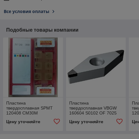
Все условия оплаты
Подобные товары компании
Пластина
Пластина
Пл
твердосплавная SPMT
твердосплавная VВGW
тв
120408 СM30M
160604 S0102 OF 7025
12
Цену уточняйте
Цену уточняйте
Це