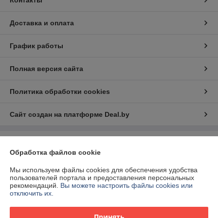
Контакты
Доставка и оплата
График работы
Полная версия сайта
Политика обработки cookies
Сайт создан на платформе Deal.by
Информация для покупателя
Обработка файлов cookie
Юридическое лицо:
ООО "БелЭкспертТулс"
220112, г. Минск, ул. Прушинских 31А, оф. 81
Мы используем файлы cookies для обеспечения удобства
пользователей портала и предоставления персональных
Регистрационный номер ЕГР: 192673377
рекомендаций.
Вы можете настроить файлы cookies или
отключить их.
УНП: 192673377
Регистрационный орган: Минский горисполком
Принять