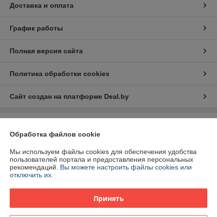
Доставка и оплата
График работы
Полная версия сайта
Политика обработки cookies
Сайт создан на платформе Deal.by
Информация для покупателя
Обработка файлов cookie
Юридическое лицо:
ООО "БелЭкспертТулс"
220112, г. Минск, ул. Прушинских 31А, оф. 81
Мы используем файлы cookies для обеспечения удобства
пользователей портала и предоставления персональных
Регистрационный номер ЕГР: 192673377
рекомендаций.
Вы можете настроить файлы cookies или
отключить их.
УНП: 192673377
Регистрационный орган: Минский горисполком
Принять
Дата регистрации компании: 19.08.2016