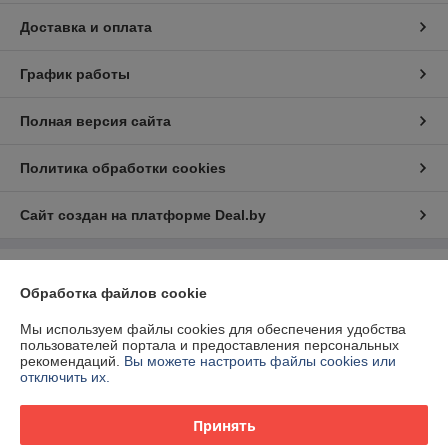
Доставка и оплата
График работы
Полная версия сайта
Политика обработки cookies
Сайт создан на платформе Deal.by
Информация для покупателя
Обработка файлов cookie
Юридическое лицо:
ООО "БелЭкспертТулс"
220112, г. Минск, ул. Прушинских 31А, оф. 81
Мы используем файлы cookies для обеспечения удобства
пользователей портала и предоставления персональных
Регистрационный номер ЕГР: 192673377
рекомендаций.
Вы можете настроить файлы cookies или
отключить их.
УНП: 192673377
Регистрационный орган: Минский горисполком
Принять